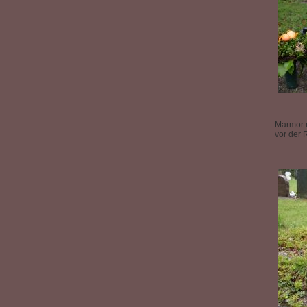
Marmor m
vor der 