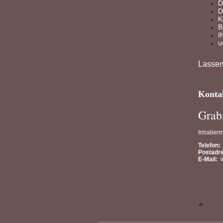
D
D
K
B
I
u
Lassen
Konta
Grab
Inhaberi
Telefon:
Postadr
E-Mail: